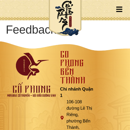
Feedback
CỔ
PHONG
BẾN
THÀNH
Chi nhánh Quận
1
106-108
đường Lê Thị
Riêng,
phường Bến
Thành,