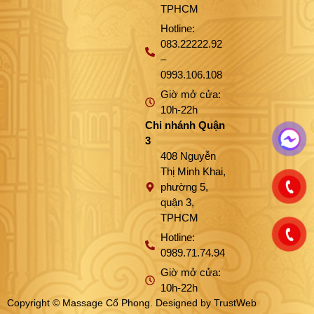
TPHCM
Hotline:
083.22222.92
–
0993.106.108
Giờ mở cửa:
10h-22h
Chi nhánh Quận
3
408 Nguyễn
Thị Minh Khai,
phường 5,
quận 3,
TPHCM
Hotline:
0989.71.74.94
Giờ mở cửa:
10h-22h
Copyright © Massage Cổ Phong. Designed by
TrustWeb