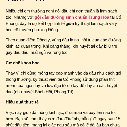
Nhiều chị em thường nghĩ gội đầu chỉ đơn thuần là làm sạch
tóc. Nhưng với
gội đầu dưỡng sinh chuẩn Trung Hoa
tại Cổ
Phong, đây là sự kết hợp tinh tế giữa kỹ thuật làm sạch và y
học cổ truyền phương Đông.
Theo quan điểm Đông y, vùng đầu là nơi hội tụ của các đường
kinh lạc quan trọng. Khi căng thẳng, khí huyết tại đây bị ứ trệ
gây đau đầu, mất ngủ và rụng tóc.
Cơ chế khoa học
Thay vì chỉ dùng móng tay cào mạnh vào da đầu như cách gội
thông thường, kỹ thuật viên tại Cổ Phong sử dụng phần thịt
mềm của ngón tay và lực đạo từ cổ tay để day ấn các huyệt
đạo (như huyệt Bách Hội, Phong Trì).
Hiệu quả thực tế
Việc này giúp đả thông kinh lạc, đưa máu và oxy lên não tốt
hơn. Bạn sẽ cảm thấy cơn đau đầu “nhẹ bẫng” đi ngay sau 15
phút đầu tiên, mang lại giấc ngủ sâu mà có lẽ đã lâu bạn chưa