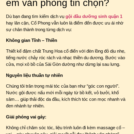
em văn phòng tin chọn?
Dù bạn đang tìm kiếm dịch vụ
gội đầu dưỡng sinh quận 1
hay lân cận, Cổ Phong vẫn luôn là điểm đến được ưu ái nhờ
sự chân thành trong từng dịch vụ:
Không gian Tĩnh – Thiền
Thiết kế đậm chất Trung Hoa cổ điển với đèn lồng đỏ dịu nhẹ,
tiếng nước chảy róc rách và nhạc thiền du dương. Bước vào
cửa, mọi xô bồ của Sài Gòn dường như dừng lại sau lưng.
Nguyên liệu thuần tự nhiên
Chúng tôi trân trọng mái tóc của bạn như “góc con người”.
Nước gội được nấu mới mỗi ngày từ bồ kết, vỏ bưởi, khổ
sâm… giúp thải độc da đầu, kích thích tóc con mọc nhanh và
đen nhánh tự nhiên.
Giải phóng vai gáy:
Không chỉ chăm sóc tóc, liệu trình luôn đi kèm massage cổ –