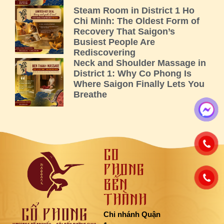
Steam Room in District 1 Ho
Chi Minh: The Oldest Form of
Recovery That Saigon’s
Busiest People Are
Rediscovering
Neck and Shoulder Massage in
District 1: Why Co Phong Is
Where Saigon Finally Lets You
Breathe
CỔ
PHONG
BẾN
THÀNH
Chi nhánh Quận