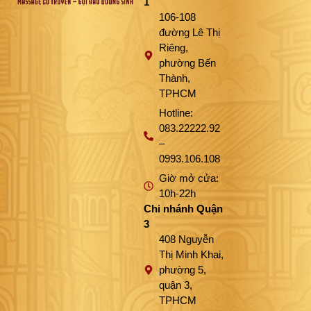
1
106-108
đường Lê Thị
Riêng,
phường Bến
Thành,
TPHCM
Hotline:
083.22222.92
–
0993.106.108
Giờ mở cửa:
10h-22h
Chi nhánh Quận
3
408 Nguyễn
Thị Minh Khai,
phường 5,
quận 3,
TPHCM