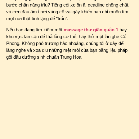
bước chân nặng trĩu? Tiếng còi xe ồn ã, deadline chồng chất,
và cơn đau âm ỉ nơi vùng cổ vai gáy khiến bạn chỉ muốn tìm
một nơi thật tĩnh lặng để “trốn”.
Nếu bạn đang tìm kiếm một
massage thư giãn quận 1
hay
khu vực lân cận để thả lỏng cơ thể, hãy thử một lần ghé Cổ
Phong. Không phô trương hào nhoáng, chúng tôi ở đây để
lắng nghe và xoa dịu những mệt mỏi của bạn bằng liệu pháp
gội đầu dưỡng sinh chuẩn Trung Hoa.