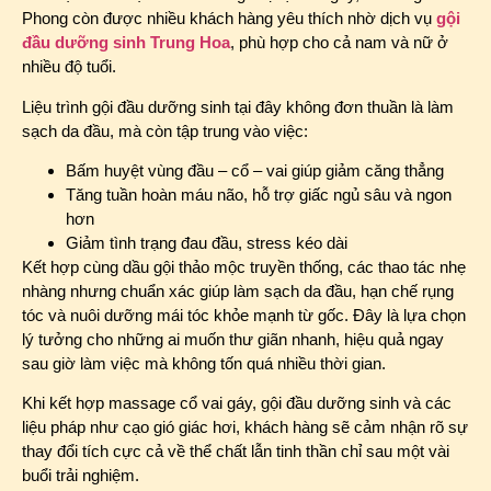
Phong còn được nhiều khách hàng yêu thích nhờ dịch vụ
gội
đầu dưỡng sinh Trung Hoa
, phù hợp cho cả nam và nữ ở
nhiều độ tuổi.
Liệu trình gội đầu dưỡng sinh tại đây không đơn thuần là làm
sạch da đầu, mà còn tập trung vào việc:
Bấm huyệt vùng đầu – cổ – vai giúp giảm căng thẳng
Tăng tuần hoàn máu não, hỗ trợ giấc ngủ sâu và ngon
hơn
Giảm tình trạng đau đầu, stress kéo dài
Kết hợp cùng dầu gội thảo mộc truyền thống, các thao tác nhẹ
nhàng nhưng chuẩn xác giúp làm sạch da đầu, hạn chế rụng
tóc và nuôi dưỡng mái tóc khỏe mạnh từ gốc. Đây là lựa chọn
lý tưởng cho những ai muốn thư giãn nhanh, hiệu quả ngay
sau giờ làm việc mà không tốn quá nhiều thời gian.
Khi kết hợp massage cổ vai gáy, gội đầu dưỡng sinh và các
liệu pháp như cạo gió giác hơi, khách hàng sẽ cảm nhận rõ sự
thay đổi tích cực cả về thể chất lẫn tinh thần chỉ sau một vài
buổi trải nghiệm.