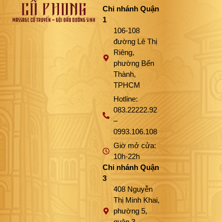
Chi nhánh Quận
1
106-108
đường Lê Thị
Riêng,
phường Bến
Thành,
TPHCM
Hotline:
083.22222.92
–
0993.106.108
Giờ mở cửa:
10h-22h
Chi nhánh Quận
3
408 Nguyễn
Thị Minh Khai,
phường 5,
quận 3,