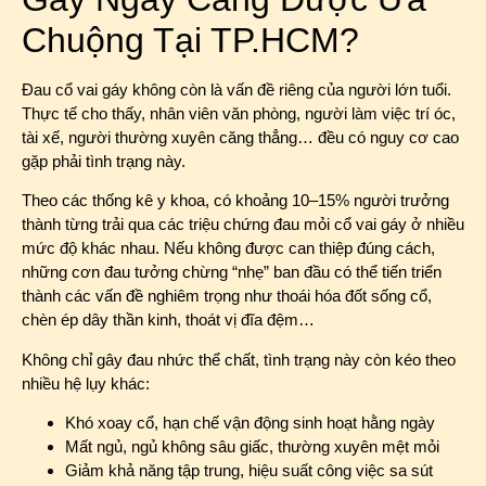
Chuộng Tại TP.HCM?
Đau cổ vai gáy không còn là vấn đề riêng của người lớn tuổi.
Thực tế cho thấy, nhân viên văn phòng, người làm việc trí óc,
tài xế, người thường xuyên căng thẳng… đều có nguy cơ cao
gặp phải tình trạng này.
Theo các thống kê y khoa, có khoảng 10–15% người trưởng
thành từng trải qua các triệu chứng đau mỏi cổ vai gáy ở nhiều
mức độ khác nhau. Nếu không được can thiệp đúng cách,
những cơn đau tưởng chừng “nhẹ” ban đầu có thể tiến triển
thành các vấn đề nghiêm trọng như thoái hóa đốt sống cổ,
chèn ép dây thần kinh, thoát vị đĩa đệm…
Không chỉ gây đau nhức thể chất, tình trạng này còn kéo theo
nhiều hệ lụy khác:
Khó xoay cổ, hạn chế vận động sinh hoạt hằng ngày
Mất ngủ, ngủ không sâu giấc, thường xuyên mệt mỏi
Giảm khả năng tập trung, hiệu suất công việc sa sút