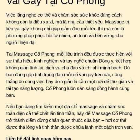
Vai Gáy Tại Cổ Phong
Việc lắng nghe cơ thể và chăm sóc sức khỏe đúng cách
không còn là điều xa xỉ, mà là nhu cầu thiết yếu. Massage trị
liệu vai gáy không chỉ giúp giảm đau mỏi tức thì mà còn là
phương pháp phục hồi tự nhiên, an toàn và bền vững cho
người hiện đại.
Tại Massage Cổ Phong, mỗi liệu trình đều được thực hiện với
sự thấu hiểu, kinh nghiệm và tay nghề chuẩn Đông y, kết hợp
không gian tĩnh tại, dịch vụ chu đáo và chi phí minh bạch. Dù
bạn đang gặp tình trạng đau mỏi cổ vai gáy kéo dài, căng
thẳng do công việc hay đơn giản là cần một nơi để thư giãn và
tái tạo năng lượng, Cổ Phong luôn sẵn sàng đồng hành cùng
bạn.
Nếu bạn đang tìm kiếm một địa chỉ massage và chăm sóc
toàn diện cả thể chất lẫn tinh thần, hãy để Massage Cổ Phong
trở thành điểm dừng chân quen thuộc của bạn – nơi cơ thể
được thả lỏng và tinh thần được chữa lành một cách trọn vẹn.
Liên hệ đặt lịch ngay hôm nay