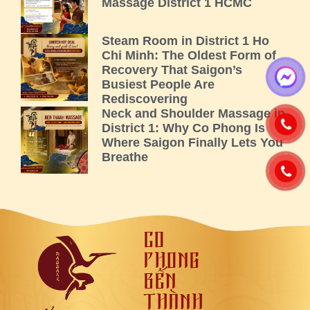
Massage District 1 HCMC
Steam Room in District 1 Ho
Chi Minh: The Oldest Form of
Recovery That Saigon’s
Busiest People Are
Rediscovering
Neck and Shoulder Massage in
District 1: Why Co Phong Is
Where Saigon Finally Lets You
Breathe
CỔ
PHONG
BẾN
THÀNH